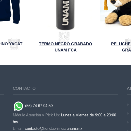
SUDADERA MARINO YACATECUHTLI FCA UNAM
TERMO NEGRO GRABADO
PELUCHE
UNAM FCA
GRA
CONTACTO
A
(55) 74 67 04 50
Módulo Atención y Pick Up:
Lunes a Viernes de 9:00 a 20:00
hrs
Email:
contacto@tiendaenlinea.unam.mx