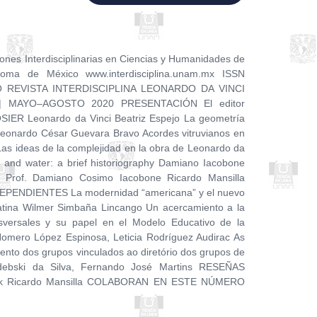
iones Interdisciplinarias en Ciencias y Humanidades de
noma de México www.interdisciplina.unam.mx ISSN
O REVISTA INTERDISCIPLINA LEONARDO DA VINCI
 MAYO–AGOSTO 2020 PRESENTACIÓN El editor
SIER Leonardo da Vinci Beatriz Espejo La geometría
 Leonardo César Guevara Bravo Acordes vitruvianos en
Las ideas de la complejidad en la obra de Leonardo da
o and water: a brief historiography Damiano Iacobone
 Prof. Damiano Cosimo Iacobone Ricardo Mansilla
ENDIENTES La modernidad “americana” y el nuevo
Latina Wilmer Simbaña Lincango Un acercamiento a la
nsversales y su papel en el Modelo Educativo de la
omero López Espinosa, Leticia Rodríguez Audirac As
nto dos grupos vinculados ao diretório dos grupos de
Zdebski da Silva, Fernando José Martins RESEÑAS
 look Ricardo Mansilla COLABORAN EN ESTE NÚMERO