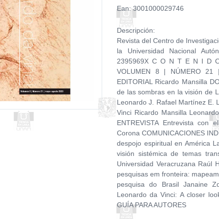
Ean: 3001000029746
Descripción:
Revista del Centro de Investigac
la Universidad Nacional Autó
2395969X C O N T E N I D 
VOLUMEN 8 | NÚMERO 21 |
EDITORIAL Ricardo Mansilla DO
de las sombras en la visión de
Leonardo J. Rafael Martínez E. 
Vinci Ricardo Mansilla Leonard
ENTREVISTA Entrevista con el
Corona COMUNICACIONES INDEP
despojo espiritual en América 
visión sistémica de temas tra
Universidad Veracruzana Raúl H
pesquisas em fronteira: mapeame
pesquisa do Brasil Janaine 
Leonardo da Vinci: A closer
GUÍA PARA AUTORES