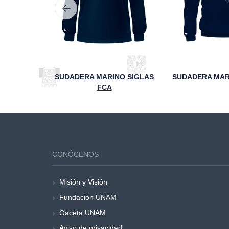
ECUHTLI
SUDADERA MARINO SIGLAS
FCA
CONÓCENOS
Misión y Visión
Fundación UNAM
Gaceta UNAM
Aviso de privacidad