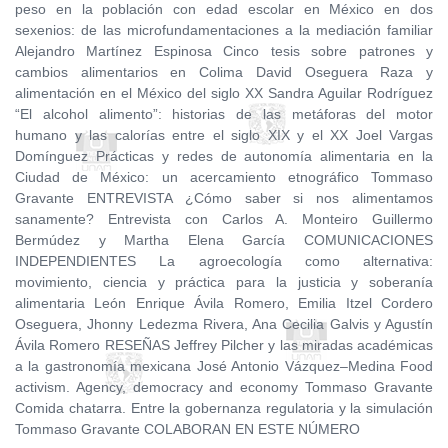
peso en la población con edad escolar en México en dos
sexenios: de las microfundamentaciones a la mediación familiar
Alejandro Martínez Espinosa Cinco tesis sobre patrones y
cambios alimentarios en Colima David Oseguera Raza y
alimentación en el México del siglo XX Sandra Aguilar Rodríguez
“El alcohol alimento”: historias de las metáforas del motor
humano y las calorías entre el siglo XIX y el XX Joel Vargas
Domínguez Prácticas y redes de autonomía alimentaria en la
Ciudad de México: un acercamiento etnográfico Tommaso
Gravante ENTREVISTA ¿Cómo saber si nos alimentamos
sanamente? Entrevista con Carlos A. Monteiro Guillermo
Bermúdez y Martha Elena García COMUNICACIONES
INDEPENDIENTES La agroecología como alternativa:
movimiento, ciencia y práctica para la justicia y soberanía
alimentaria León Enrique Ávila Romero, Emilia Itzel Cordero
Oseguera, Jhonny Ledezma Rivera, Ana Cecilia Galvis y Agustín
Ávila Romero RESEÑAS Jeffrey Pilcher y las miradas académicas
a la gastronomía mexicana José Antonio Vázquez–Medina Food
activism. Agency, democracy and economy Tommaso Gravante
Comida chatarra. Entre la gobernanza regulatoria y la simulación
Tommaso Gravante COLABORAN EN ESTE NÚMERO