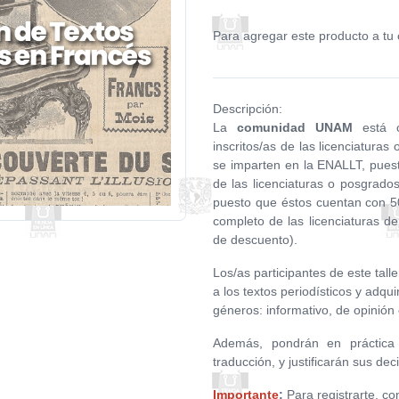
Para agregar este producto a tu 
Descripción:
La
comunidad UNAM
está c
inscritos/as de las licenciatura
se imparten en la ENALLT, pues
de las licenciaturas o posgrad
puesto que éstos cuentan con 5
completo de las licenciaturas 
de descuento).
Los/as participantes de este tall
a los textos periodísticos y adqui
géneros: informativo, de opinión e
Además, pondrán en práctica e
traducción, y justificarán sus deci
Importante
:
Para registrarte, co