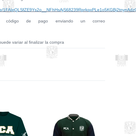
s/d/e/1FAIpQLSfZE9Ys2o__NFhHsAjS68239RprkqxPLe1o5KGBj2tnynAdz
ta tu código de pago enviando un correo
puede variar al finalizar la compra