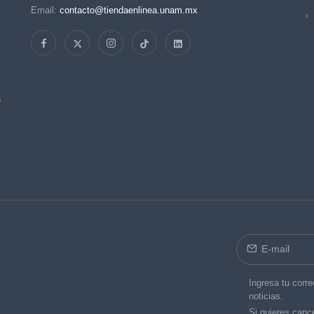
Email:
contacto@tiendaenlinea.unam.mx
s
Ingresa tu corre
noticias.
Si quieres cance