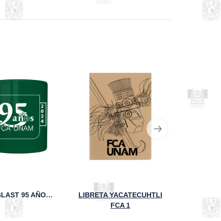
TAZA SAND BLAST 95 AÑOS FCA UNAM VERDE
LIBRETA YACATECUHTLI
FCA 1