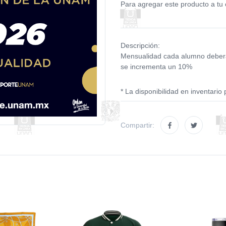
Para agregar este producto a tu 
Descripción:
Mensualidad cada alumno deberá 
se incrementa un 10%
* La disponibilidad en inventario 
Compartir: