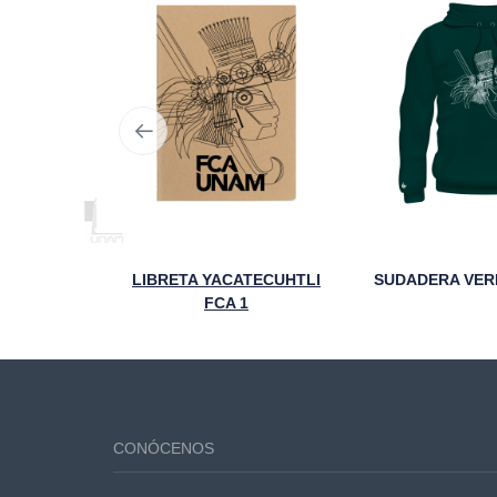
TAZA STICKER YACATECUHTLI 95 ANIVERSARIO FCA
LIBRETA YACATECUHTLI
FCA 1
CONÓCENOS