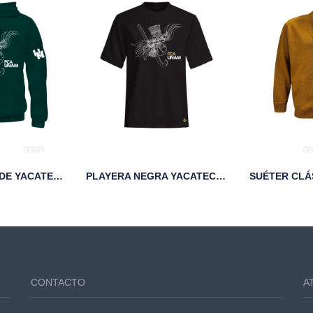
SUDADERA VERDE YACATECUHTLI FCA UNAM
PLAYERA NEGRA YACATECUHTLI FCA UNAM
CONTACTO
A