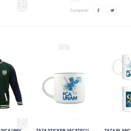
Compartir:
CHAMARRA CLÁSICA UNIVERSITARIA DE PAÑO Y PIEL MARINO FCA
TAZA STICKER YACATECUHTLI 95 ANIVERSARIO FCA