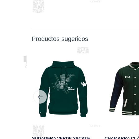
Productos sugeridos
PLAYERA NEGRA YACATECUHTLI FCA UNAM
SUDADERA VERDE YACATECUHTLI FCA UNAM