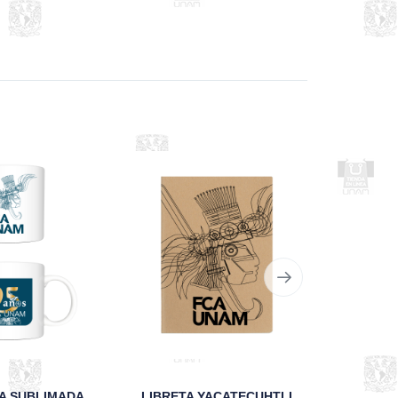
TAZA BLANCA SUBLIMADA FCA 95 ANIVERSARIO
LIBRETA YACATECUHTLI